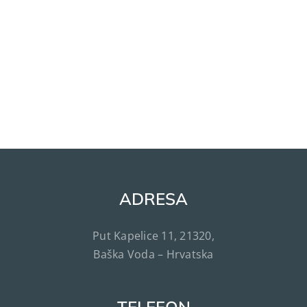
ADRESA
Put Kapelice 11, 21320,
Baška Voda – Hrvatska