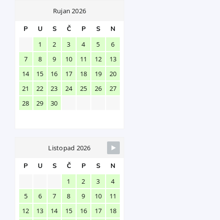
Rujan 2026
P
U
S
Č
P
S
N
1
2
3
4
5
6
7
8
9
10
11
12
13
14
15
16
17
18
19
20
21
22
23
24
25
26
27
28
29
30
Listopad 2026
P
U
S
Č
P
S
N
1
2
3
4
5
6
7
8
9
10
11
12
13
14
15
16
17
18