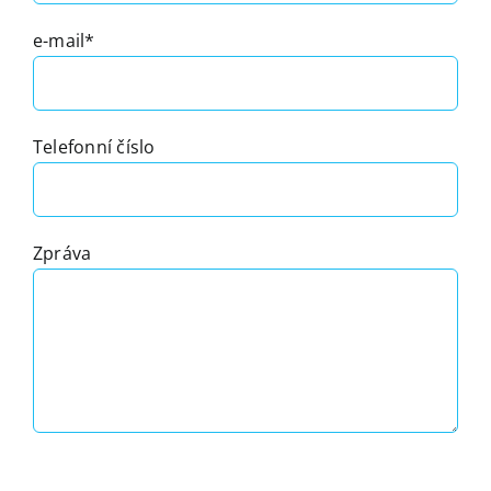
e-mail*
Telefonní číslo
Zpráva