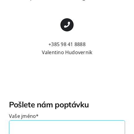
+385 98 41 8888
Valentino Hudovernik
Pošlete nám poptávku
Vaše jméno*