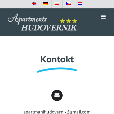
Skip
to
content
Kontakt
apartmanihudovernik@gmail.com